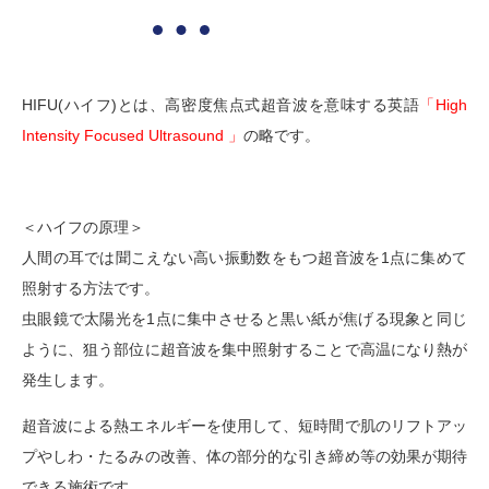
HIFU(ハイフ)とは、高密度焦点式超音波を意味する英語
「High
Intensity Focused Ultrasound 」
の略です。
＜ハイフの原理＞
人間の耳では聞こえない高い振動数をもつ超音波を1点に集めて
照射する方法です。
虫眼鏡で太陽光を1点に集中させると黒い紙が焦げる現象と同じ
ように、狙う部位に超音波を集中照射することで高温になり熱が
発生します。
超音波による熱エネルギーを使用して、短時間で肌のリフトアッ
プやしわ・たるみの改善、体の部分的な引き締め等の効果が期待
できる施術です。