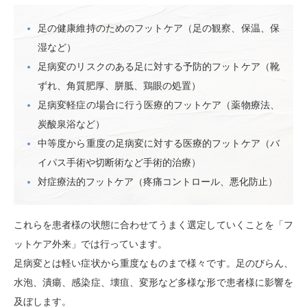
足の健康維持のためのフットケア（足の観察、保温、保
湿など）
足病変のリスクのある足に対する予防的フットケア（靴
ずれ、角質肥厚、胼胝、鶏眼の処置）
足病変軽症の場合に行う医療的フットケア（薬物療法、
炭酸泉浴など）
中等度から重度の足病変に対する医療的フットケア（バ
イパス手術や切断術など手術的治療）
対症療法的フットケア（疼痛コントロール、悪化防止）
これらを患者様の状態に合わせてうまく選定していくことを「フ
ットケア外来」では行っています。
足病変とは軽い症状から重度なものまで様々です。足のびらん、
水泡、潰瘍、感染症、壊疽、変形など多様な形で患者様に影響を
及ぼします。