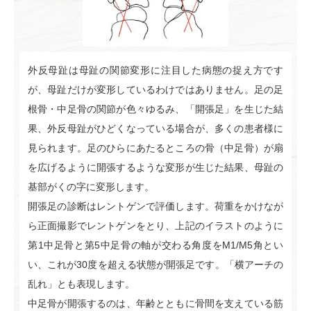
外反母趾は母趾の関節変形に注目した病態の捉え方です
が、母趾だけが変形しているわけではありません。足の足
根骨・中足骨の関節が色々ゆるみ、「開張足」を生じた結
果、外反母趾がひどくなっている場合が、多くの患者様に
見られます。足のひらにあたるところの骨（中足骨）が扇
を広げるように開張するような変形が生じた結果、母趾の
基部がくの字に変形します。
開張足の診断はレントゲンで評価します。荷重をかけなが
ら正面撮影でレントゲンをとり、上記のイラストのように
第1中足骨と第5中足骨の軸が交わる角度をM1/M5角とい
い、これが30度を超える状態が開張足です。「横アーチの
乱れ」とも表現します。
中足骨が開張するのは、年齢とともに骨間を支えている筋