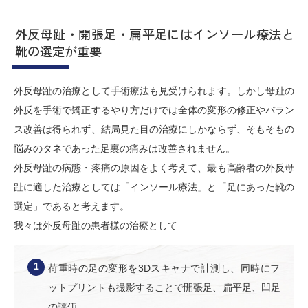
外反母趾・開張足・扁平足にはインソール療法と
靴の選定が重要
外反母趾の治療として手術療法も見受けられます。しかし母趾の
外反を手術で矯正するやり方だけでは全体の変形の修正やバラン
ス改善は得られず、結局見た目の治療にしかならず、そもそもの
悩みのタネであった足裏の痛みは改善されません。
外反母趾の病態・疼痛の原因をよく考えて、最も高齢者の外反母
趾に適した治療としては「インソール療法」と「足にあった靴の
選定」であると考えます。
我々は外反母趾の患者様の治療として
荷重時の足の変形を3Dスキャナで計測し、同時にフ
ットプリントも撮影することで開張足、扁平足、凹足
の評価