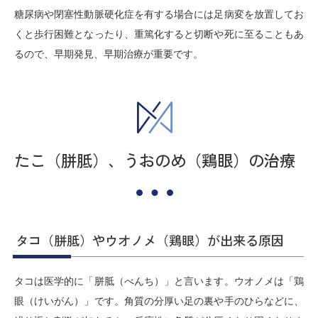
糖尿病や閉塞性動脈硬化症を有する場合には足病変を放置してお
くと歩行困難となったり、重篤化すると切断や死に至ることもあ
るので、早期発見、早期治療が重要です。
たこ（胼胝）、うおのめ（鶏眼）の治療
タコ（胼胝）やウオノメ（鶏眼）が出来る原因
タコは医学的に「胼胝（べんち）」と言います。ウオノメは「鶏
眼（けいがん）」です。角質の分厚い足の裏や手のひらなどに、