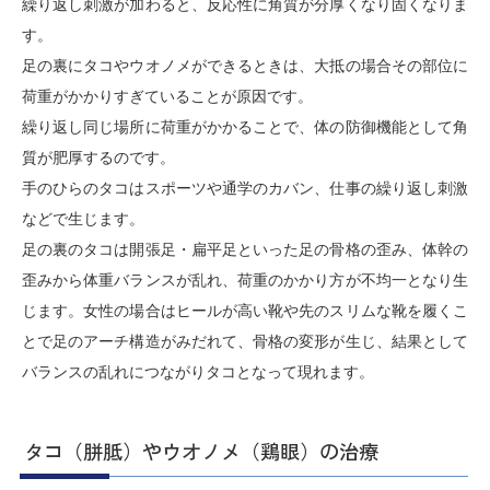
繰り返し刺激が加わると、反応性に角質が分厚くなり固くなりま
す。
足の裏にタコやウオノメができるときは、大抵の場合その部位に
荷重がかかりすぎていることが原因です。
繰り返し同じ場所に荷重がかかることで、体の防御機能として角
質が肥厚するのです。
手のひらのタコはスポーツや通学のカバン、仕事の繰り返し刺激
などで生じます。
足の裏のタコは開張足・扁平足といった足の骨格の歪み、体幹の
歪みから体重バランスが乱れ、荷重のかかり方が不均一となり生
じます。女性の場合はヒールが高い靴や先のスリムな靴を履くこ
とで足のアーチ構造がみだれて、骨格の変形が生じ、結果として
バランスの乱れにつながりタコとなって現れます。
タコ（胼胝）やウオノメ（鶏眼）の治療