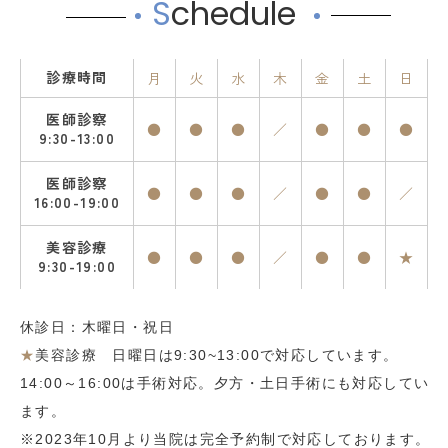
S
chedule
診療時間
月
火
水
木
金
土
日
医師診察
●
●
●
／
●
●
●
9:30-13:00
医師診察
●
●
●
／
●
●
／
16:00-19:00
美容診療
●
●
●
／
●
●
★
9:30-19:00
休診日：木曜日・祝日
★
美容診療 日曜日は9:30~13:00で対応しています。
14:00～16:00は手術対応。夕方・土日手術にも対応してい
ます。
※2023年10月より当院は完全予約制で対応しております。