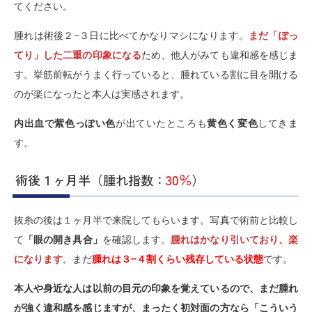
てください。
腫れは術後２−３日に比べてかなりマシになります。
まだ「ぽっ
てり」した二重の印象になる
ため、他人がみても違和感を感じま
す。挙筋前転がうまく行っていると、腫れている割に目を開ける
のが楽になったと本人は実感されます。
内出血で紫色っぽい色
が出ていたところも
黄色く変色
してきま
す。
術後１ヶ月半（腫れ指数：
30％
）
抜糸の後は１ヶ月半で来院してもらいます。写真で術前と比較し
て
「眼の開き具合」
を確認します。
腫れはかなり引いており、楽
になります
。まだ
腫れは３−４割くらい残存している状態
です。
本人や身近な人は以前の目元の印象を覚えているので、まだ腫れ
が強く違和感を感じますが、まったく初対面の方なら「こういう