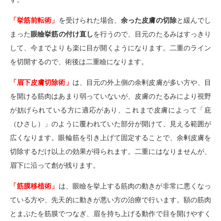
「挙筋前転術」
を受けられた場合、
余った皮膚の切除
と緩んでし
まった
眼瞼挙筋の付け直し
を行うので、目元のたるみはすっきり
して、今までよりも楽に目が開くようになります。二重のライン
を切開するので、術後は二重瞼になります。
「眉下皮膚切除術」
は、目元の外上側の余剰皮膚が多い方や、目
を開ける筋肉はあまり弱っていないが、皮膚のたるみにより視野
が妨げられている方に適応があり、これまで皮膚によって「庇
（ひさし）」のように覆われていた部分が開けて、見える範囲が
広くなります。眼輪筋を引き上げて固定することで、余剰皮膚を
切除するだけ以上の効果が得られます。二重にはなりませんが、
眉下に沿って創が残ります。
「筋膜移植術」
は、眼瞼を挙上する筋肉の動きが非常に悪くなっ
ている方や、先天的に動きが悪い方の治療で行います。額の筋肉
とまぶたを筋膜でつなぎ、眉を持ち上げる動作で目を開けやすく