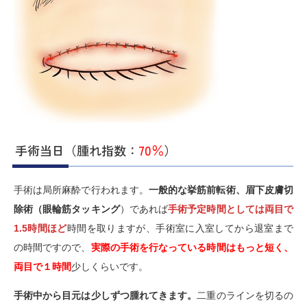
手術当日（腫れ指数：
70％
）
手術は局所麻酔で行われます。
一般的な挙筋前転術、眉下皮膚切
除術（眼輪筋タッキング
）であれば
手術予定時間としては両目で
1.5時間ほど
時間を取りますが、手術室に入室してから退室まで
の時間ですので、
実際の手術を行なっている時間はもっと短く、
両目で１時間
少しくらいです。
手術中から目元は少しずつ腫れてきます。
二重のラインを切るの