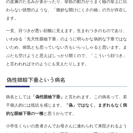
の皮膚のたるみが多かったり、挙筋の動力がうまく瞼の挙上に伝
わらない状態のような、「微妙な開けにくさの瞼」の方が存在し
ます。
一見、目つきが悪い顔貌に見えます。生まれつきのものであり、
いわゆる「先天性眼瞼下垂」のように明らかな病的な下垂ではな
いため、病気とも思っていない方もいらっしゃると思います。ま
ぶたも空けようと思えばしっかり開くので、「こういう顔つき」
と言われればそのようにも見えたりします。
偽性眼瞼下垂という病名
病名としては
「偽性眼瞼下垂」
と言われます。この病名って、若
干個人的には抵抗を感じます。
「偽」ではなく、まぎれもなく病
的な眼瞼下垂の一種
と思うからです。
小学生くらいの患者さんでお母さんに連れられて来院されるよう