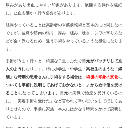
厚みがあり出血しやすい印象があります。展開する操作を繊細
に、止血も細かく行う必要があります。
結局やっていることは高齢者の挙筋前転術と基本的には同じなの
ですが、皮膚や筋肉の張り、厚み、緩み、硬さ、シワの寄り方な
どが全く異なるため、違う手術をやっているような感覚になりま
す。
手術がうまく行くと、綺麗な二重まぶたで
目元がパッチリして別
人のように
なります。特に
小学生・中学生・高校生のような「繊
細」な時期の患者さんに手術をする場合は、
術後の印象の変化
に
ついても事前に説明してあげておかないと、よからぬ中傷を受け
ることになってしまいます。
目元の病気で治療を受けているの
に、「美容手術を受けた」など言われて辛い思いをしてほしくあ
りませんので、事前に家族・本人にはかなり時間をかけて説明し
ています。