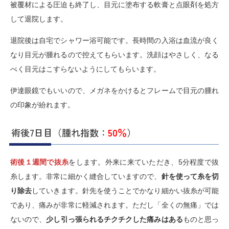
被覆材による圧迫も終了し、目元に塗布する軟膏と点眼剤を処方
して退院します。
退院後は自宅でシャワー浴可能です。長時間の入浴は血流が良く
なり目元が腫れるので控えてもらいます。洗顔はやさしく、なる
べく目元はこすらないようにしてもらいます。
伊達眼鏡でもいいので、メガネをかけるとフレームで目元の腫れ
の印象が紛れます。
術後7日目（腫れ指数：
50％
）
術後１週間で抜糸
をします。外来に来ていただき、5分程度で抜
糸します。非常に細かく縫合していますので、
針を使って糸を切
り除去
していきます。針先を使うことでかなり細かい抜糸が可能
であり、痛みが非常に軽減されます。ただし「全くの無痛」では
ないので、
少し引っ張られるチクチクした痛みはある
ものと思っ