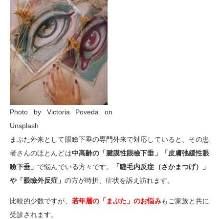
Photo by Victoria Poveda on
Unsplash
まぶた外来として眼瞼下垂の専門外来で対応していると、その患
者さんのほとんどは
中高齢の「腱膜性眼瞼下垂」「皮膚弛緩性眼
瞼下垂」
で悩んでいる方々です。
「睫毛内反症（さかまつげ）」
や「眼瞼外反症」
の方が時折、症状を訴え訪れます。
比較的少数ですが、
若年層の「まぶた」のお悩み
もご家族と共に
受診されます。