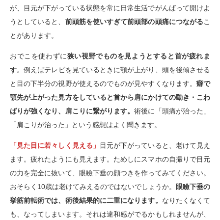
が、目元が下がっている状態を常に日常生活でがんばって開けよ
うとしていると、
前頭筋を使いすぎて前頭部の頭痛につながる
こ
とがあります。
おでこを使わずに
狭い視野でものを見ようとすると首が疲れま
す
。例えばテレビを見ているときに顎が上がり、頭を後傾させる
と目の下半分の視野が使えるのでものが見やすくなります。
癖で
顎先が上がった見方をしていると首から肩にかけての動き・こわ
ばりが強くなり、肩こりに繋がります。
術後に「頭痛が治った」
「肩こりが治った」という感想はよく聞きます。
「見た目に若々しく見える」
目元が下がっていると、老けて見え
ます。疲れたようにも見えます。ためしにスマホの自撮りで目元
の力を完全に抜いて、眼瞼下垂の顔つきを作ってみてください。
おそらく10歳は老けてみえるのではないでしょうか。
眼瞼下垂の
挙筋前転術では、術後結果的に二重になります。
なりたくなくて
も、なってしまいます。それは違和感がでるかもしれませんが、