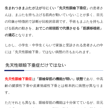
生まれつきまぶたが上がりにくい「先天性眼瞼下垂症」
の患者さ
んは、まぶたを持ち上げる筋肉が動いていないことが多く、目元
の印象が特徴的で診断が比較的容易です。手術もまぶたを持ち上
げる筋肉の動きを、
おでこの前頭筋で代償させる「筋膜移植術」
の適応
となります。
しかし、小学生・中学生くらいで家族と受診される患者さんの中
には「先天性眼瞼下垂」ではない病態の方もおられます。
先天性眼瞼下垂症だけではない
先天性眼瞼下垂症
は
「眼瞼挙筋の機能が弱い」状態
であり、中高
齢の腱膜性下垂や皮膚弛緩性下垂とは根本的に病態が異なりま
す。
ただそれとも異なる、眼瞼挙筋の機能は十分保てているが、目元