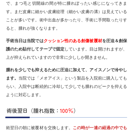
で、まつ毛と切開線の間が特に腫れぼったい感じになってきま
す。まだ皮膚に細かい皮膚紋理（細かい皮膚の溝）は見えている
ことが多いです。術中出血が多かったり、手術に手間取ったりす
ると、腫れが強くなります。
手術当日は当院では
クッション性のある創傷被覆材
を圧迫＆創保
護のため貼付してテープで固定
しています。目は開けれますが、
上が抑えられていますので非常に少ししか開きません。
腫れを少しでも抑えるために圧迫に加えて、アイスノンで冷やし
ます。
当院では「メオアイス」という製品を入院前に購入しても
らい、入院中は断続的に冷却して少しでも腫れのピークを抑える
ように対応します。
術後翌日（腫れ指数：
100％
）
術翌日の朝に被覆材を交換します。
この時が一連の経過の中でも