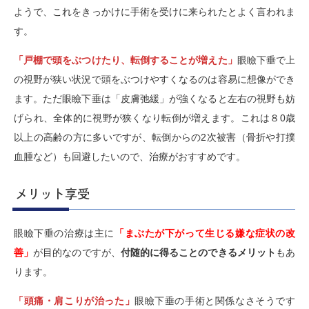
ようで、これをきっかけに手術を受けに来られたとよく言われま
す。
「戸棚で頭をぶつけたり、転倒することが増えた」
眼瞼下垂で上
の視野が狭い状況で頭をぶつけやすくなるのは容易に想像ができ
ます。ただ眼瞼下垂は「皮膚弛緩」が強くなると左右の視野も妨
げられ、全体的に視野が狭くなり転倒が増えます。これは８0歳
以上の高齢の方に多いですが、転倒からの2次被害（骨折や打撲
血腫など）も回避したいので、治療がおすすめです。
メリット享受
眼瞼下垂の治療は主に
「まぶたが下がって生じる嫌な症状の改
善」
が目的なのですが、
付随的に得ることのできるメリット
もあ
ります。
「頭痛・肩こりが治った」
眼瞼下垂の手術と関係なさそうです