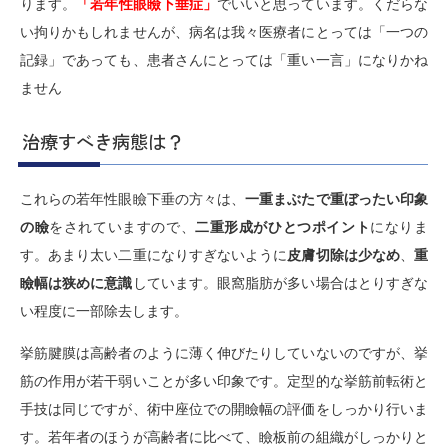
ります。
「若年性眼瞼下垂症」
でいいと思っています。くだらな
い拘りかもしれませんが、病名は我々医療者にとっては「一つの
記録」であっても、患者さんにとっては「重い一言」になりかね
ません
治療すべき病態は？
これらの若年性眼瞼下垂の方々は、
一重まぶたで重ぼったい印象
の瞼
をされていますので、
二重形成がひとつポイント
になりま
す。あまり太い二重になりすぎないように
皮膚切除は少なめ
、
重
瞼幅は狭めに意識
しています。眼窩脂肪が多い場合はとりすぎな
い程度に一部除去します。
挙筋腱膜は高齢者のように薄く伸びたりしていないのですが、挙
筋の作用が若干弱いことが多い印象です。定型的な挙筋前転術と
手技は同じですが、術中座位での開瞼幅の評価をしっかり行いま
す。若年者のほうが高齢者に比べて、瞼板前の組織がしっかりと