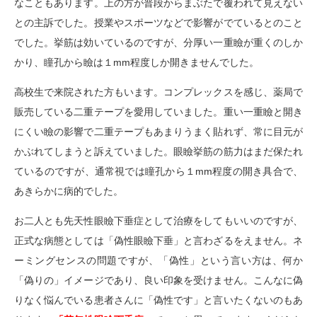
なこともあります。上の方が普段からまぶたで覆われて見えない
との主訴でした。授業やスポーツなどで影響がでているとのこと
でした。挙筋は効いているのですが、分厚い一重瞼が重くのしか
かり、瞳孔から瞼は１mm程度しか開きませんでした。
高校生で来院された方もいます。コンプレックスを感じ、薬局で
販売している二重テープを愛用していました。重い一重瞼と開き
にくい瞼の影響で二重テープもあまりうまく貼れず、常に目元が
かぶれてしまうと訴えていました。眼瞼挙筋の筋力はまだ保たれ
ているのですが、通常視では瞳孔から１mm程度の開き具合で、
あきらかに病的でした。
お二人とも先天性眼瞼下垂症として治療をしてもいいのですが、
正式な病態としては「偽性眼瞼下垂」と言わざるをえません。ネ
ーミングセンスの問題ですが、「偽性」という言い方は、何か
「偽りの」イメージであり、良い印象を受けません。こんなに偽
りなく悩んでいる患者さんに「偽性です」と言いたくないのもあ