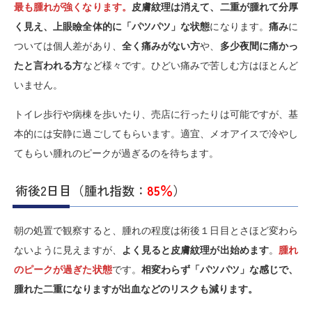
最も腫れが強くなります。
皮膚紋理は消えて、二重が腫れて分厚
く見え、上眼瞼全体的に「パツパツ」な状態
になります。
痛み
に
ついては個人差があり、
全く痛みがない方
や、
多少夜間に痛かっ
たと言われる方
など様々です。ひどい痛みで苦しむ方はほとんど
いません。
トイレ歩行や病棟を歩いたり、売店に行ったりは可能ですが、基
本的には安静に過ごしてもらいます。適宜、メオアイスで冷やし
てもらい腫れのピークが過ぎるのを待ちます。
術後2日目（腫れ指数：
85％
）
朝の処置で観察すると、腫れの程度は術後１日目とさほど変わら
ないように見えますが、
よく見ると皮膚紋理が出始めます
。
腫れ
のピークが過ぎた状態
です。
相変わらず「パツパツ」な感じで、
腫れた二重になりますが出血などのリスクも減ります。