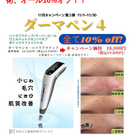
術
、
オール10%オフ！！