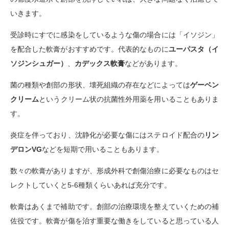
いきます。
受診時にすでに感染をしているような傷の場合には「イソジン」
を配合した軟膏がおすすめです。代表的なものに
ユーパスタ（イ
ソジンシュガー）
、
カデックス軟膏
などがあります。
菌の種類や創部の形状、壊死組織の存在などによっては
ゲーベン
クリーム
というクリーム状の抗菌性外用薬を用いることもありま
す。
炎症を伴っており、沈静化が必要な傷にはステロイド配合の
リン
デロンVG
などを短期で用いることもあります。
数々の軟膏がありますが、形成外科で創傷治療に必要なものはセ
レクトしていくと5-6種類くらいあれば充分です。
軟膏はあくまで補助です。創部の治療環境を整えていくための補
佐役です。軟膏が傷を治す重要な働きをしていると思っている人