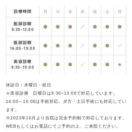
診療時間
月
火
水
木
金
土
日
医師診察
●
●
●
／
●
●
●
9:30-13:00
医師診察
●
●
●
／
●
●
／
16:00-19:00
美容診療
●
●
●
／
●
●
★
9:30-19:00
休診日：木曜日・祝日
★
美容診療 日曜日は9:30~13:00で対応しています。
14:00～16:00は手術対応。夕方・土日手術にも対応してい
ます。
※2023年10月より当院は完全予約制で対応しております。
WEBもしくはお電話にてご予約の上、ご来院ください。