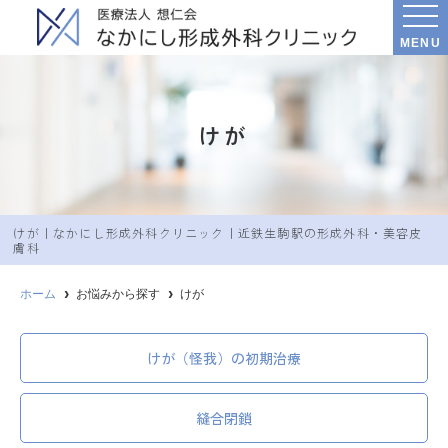
MENU
けが
けが｜なかにし︎形成外科クリニック｜近鉄生駒駅の形成外科・美容皮
膚科
ホーム
お悩みから探す
けが
けが（怪我）の初期治療
縫合閉鎖