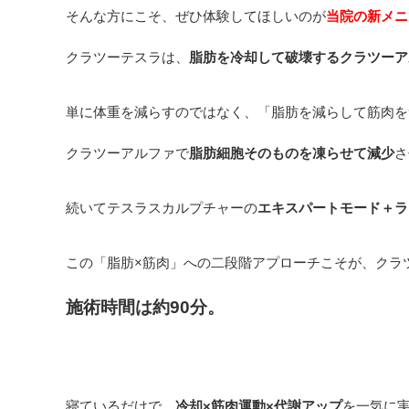
そんな方にこそ、ぜひ体験してほしいのが
当院の新メニ
クラツーテスラは、
脂肪を冷却して破壊するクラツーア
単に体重を減らすのではなく、「脂肪を減らして筋肉を
クラツーアルファで
脂肪細胞そのものを凍らせて減少
さ
続いてテスラスカルプチャーの
エキスパートモード＋ラ
この「脂肪×筋肉」への二段階アプローチこそが、クラ
施術時間は約90分。
寝ているだけで、
冷却×筋肉運動×代謝アップ
を一気に