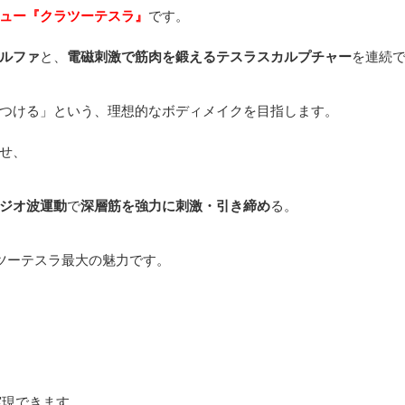
ュー『クラツーテスラ』
です。
ルファ
と、
電磁刺激で筋肉を鍛えるテスラスカルプチャー
を連続
つける」という、理想的なボディメイクを目指します。
せ、
ジオ波運動
で
深層筋を強力に刺激・引き締め
る。
ツーテスラ最大の魅力です。
実現できます。