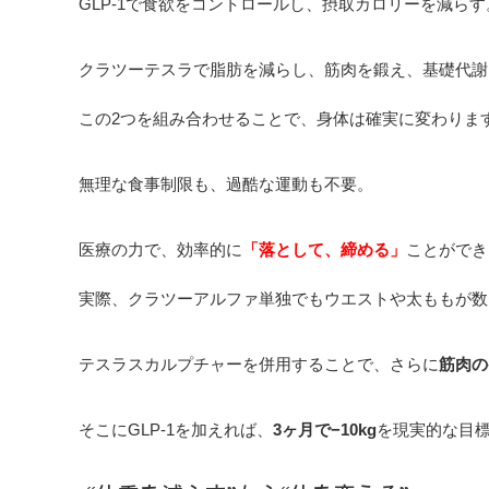
GLP-1で食欲をコントロールし、摂取カロリーを減らす
クラツーテスラで脂肪を減らし、筋肉を鍛え、基礎代謝
この2つを組み合わせることで、身体は確実に変わりま
無理な食事制限も、過酷な運動も不要。
医療の力で、効率的に
「落として、締める」
ことができ
実際、クラツーアルファ単独でもウエストや太ももが数
テスラスカルプチャーを併用することで、さらに
筋肉の
そこにGLP-1を加えれば、
3ヶ月で−10kg
を現実的な目