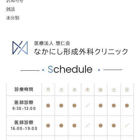
お知らせ
雑談
未分類
S
chedule
診療時間
月
火
水
木
金
土
日
医師診察
●
●
●
／
●
●
●
9:30-13:00
医師診察
●
●
●
／
●
●
／
16:00-19:00