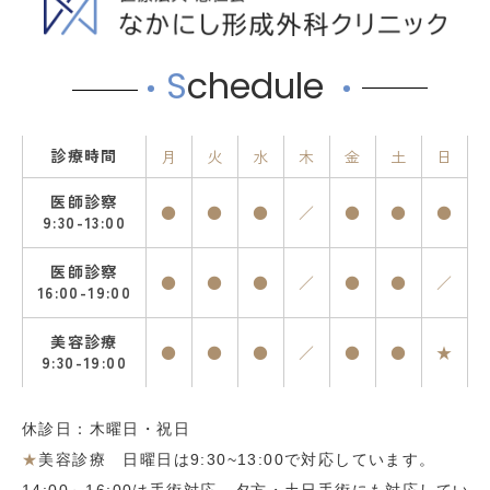
S
chedule
診療時間
月
火
水
木
金
土
日
医師診察
●
●
●
／
●
●
●
9:30-13:00
医師診察
●
●
●
／
●
●
／
16:00-19:00
美容診療
●
●
●
／
●
●
★
9:30-19:00
休診日：木曜日・祝日
★
美容診療 日曜日は9:30~13:00で対応しています。