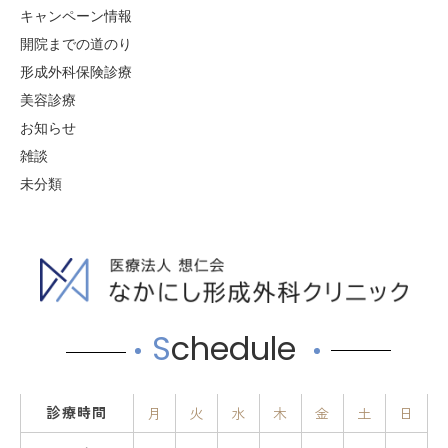
キャンペーン情報
開院までの道のり
形成外科保険診療
美容診療
お知らせ
雑談
未分類
S
chedule
診療時間
月
火
水
木
金
土
日