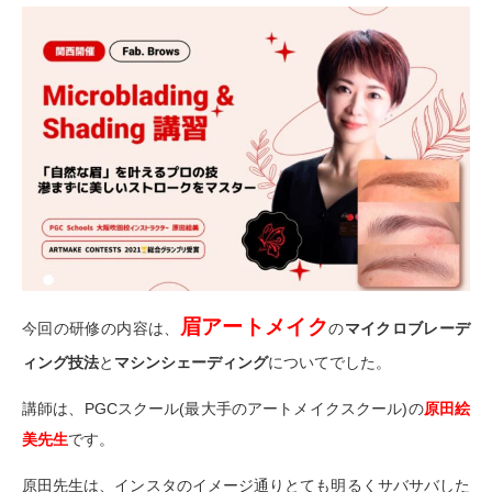
眉アートメイク
今回の研修の内容は、
の
マイクロブレーデ
ィング技法
と
マシンシェーディング
についてでした。
講師は、PGCスクール(最大手のアートメイクスクール)の
原田絵
美先生
です。
原田先生は、インスタのイメージ通りとても明るくサバサバした