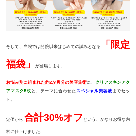
「限定
そして、当院では開院以来はじめての試みとなる
福袋」
が登場します。
お悩み別に組まれた約2か月分の美容施術
に、
クリアスキンアク
アマスク5枚
と、テーマに合わせた
スペシャル美容液
までセッ
ト。
合計30%オフ
定価から
という、かなりお得な内
容に仕上げました。