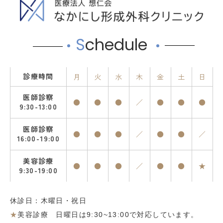
S
chedule
診療時間
月
火
水
木
金
土
日
医師診察
●
●
●
／
●
●
●
9:30-13:00
医師診察
●
●
●
／
●
●
／
16:00-19:00
美容診療
●
●
●
／
●
●
★
9:30-19:00
休診日：木曜日・祝日
★
美容診療 日曜日は9:30~13:00で対応しています。