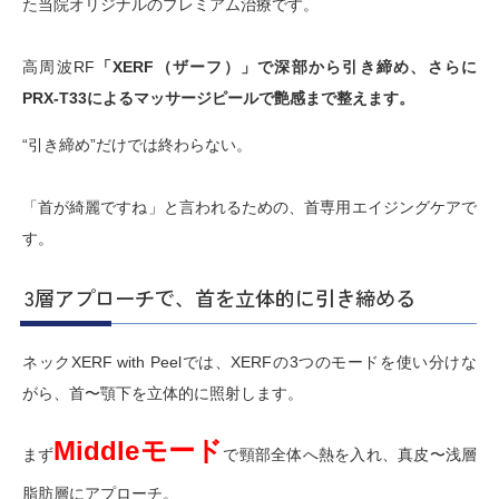
た当院オリジナルのプレミアム治療です。
高周波RF
「XERF（ザーフ）」で深部から引き締め、さらに
PRX-T33によるマッサージピールで艶感まで整えます。
“引き締め”だけでは終わらない。
「首が綺麗ですね」と言われるための、首専用エイジングケアで
す。
3層アプローチで、首を立体的に引き締める
ネックXERF with Peelでは、XERFの3つのモードを使い分けな
がら、首〜顎下を立体的に照射します。
Middleモード
まず
で頸部全体へ熱を入れ、真皮〜浅層
脂肪層にアプローチ。