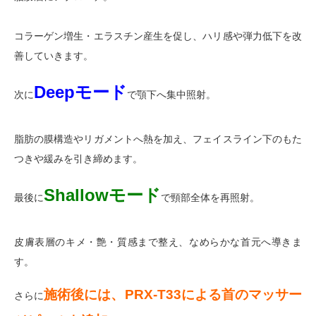
コラーゲン増生・エラスチン産生を促し、ハリ感や弾力低下を改
善していきます。
Deepモード
次に
で顎下へ集中照射。
脂肪の膜構造やリガメントへ熱を加え、フェイスライン下のもた
つきや緩みを引き締めます。
Shallowモード
最後に
で頸部全体を再照射。
皮膚表層のキメ・艶・質感まで整え、なめらかな首元へ導きま
す。
施術後には、PRX-T33による首のマッサー
さらに