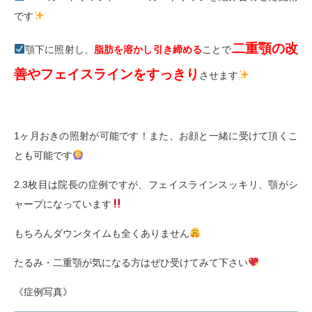
です
二重顎の改
顎下に照射し、
脂肪を溶かし引き締める
ことで
善やフェイスラインをすっきり
させます
1
ヶ月おきの照射が可能です！また、お顔と一緒に受けて頂くこ
とも可能です
2.3
枚目は院長の症例ですが、フェイスラインスッキリ、顎がシ
ャープになっています
もちろんダウンタイムも全くありません
たるみ・二重顎が気になる方はぜひ受けてみて下さい
《症例写真》