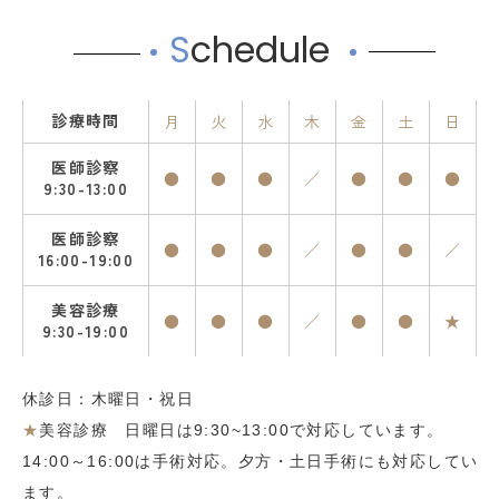
S
chedule
診療時間
月
火
水
木
金
土
日
医師診察
●
●
●
／
●
●
●
9:30-13:00
医師診察
●
●
●
／
●
●
／
16:00-19:00
美容診療
●
●
●
／
●
●
★
9:30-19:00
休診日：木曜日・祝日
★
美容診療 日曜日は9:30~13:00で対応しています。
14:00～16:00は手術対応。夕方・土日手術にも対応してい
ます。